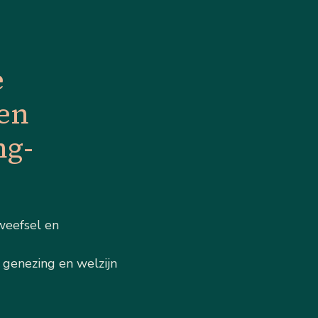
e
en
ng-
weefsel en
 genezing en welzijn