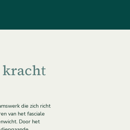
 kracht
amswerk die zich richt
ren van het fasciale
enwicht. Door het
g diepgaande